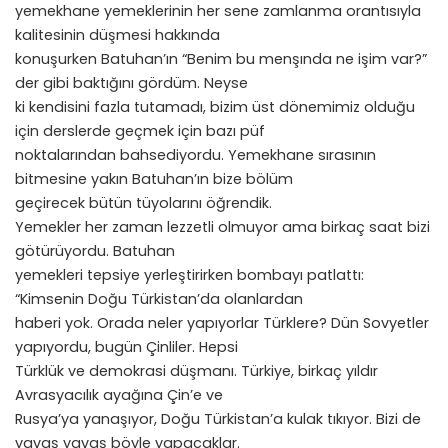
yemekhane yemeklerinin her sene zamlanma orantısıyla
kalitesinin düşmesi hakkında
konuşurken Batuhan’ın “Benim bu menşında ne işim var?”
der gibi baktığını gördüm. Neyse
ki kendisini fazla tutamadı, bizim üst dönemimiz olduğu
için derslerde geçmek için bazı püf
noktalarından bahsediyordu. Yemekhane sırasının
bitmesine yakın Batuhan’ın bize bölüm
geçirecek bütün tüyolarını öğrendik.
Yemekler her zaman lezzetli olmuyor ama birkaç saat bizi
götürüyordu. Batuhan
yemekleri tepsiye yerleştirirken bombayı patlattı:
“Kimsenin Doğu Türkistan’da olanlardan
haberi yok. Orada neler yapıyorlar Türklere? Dün Sovyetler
yapıyordu, bugün Çinliler. Hepsi
Türklük ve demokrasi düşmanı. Türkiye, birkaç yıldır
Avrasyacılık ayağına Çin’e ve
Rusya’ya yanaşıyor, Doğu Türkistan’a kulak tıkıyor. Bizi de
yavaş yavaş böyle yapacaklar.