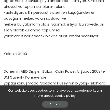
öğretmenine söylediği yalandan bahsetmiyoruz. Yalanın
bireysel ve toplumsal olarak rolünü
kastediyoruz. Emperyalist sistem en küçüğünden en
büyüğüne herkes yalan söylüyor ve
herkesi bu yalanların alıcısı yapmak istiyor. Bu sayede, bir
silah olarak kullandığı toplumsal
yalanlara itibar edecek bir kitle oluşturmayı hedefliyor.
Yalanın Gücü
Dönemin ABD Dışişleri Bakanı Colin Powel, 5 Şubat 2003’te
BM Güvenlik Konseyi’nde
yaptığı konuşmada “Saddam Hüseyin’in biyolojik silahlara
sahip olduğundan hiç şüphe yok
Our website uses cookies to improve your experience. Learn
ve daha fazlasını üretebilecek kapasiteye sahip”
more about:
cookie policy
iddiasında bulundu. Ardından dönemin ABD
Accept
Devlet Başkanı George Bush, Powel’ın iddiaları üzerine bir