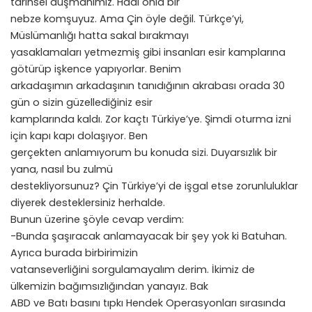
tarihsel düşmanımız. Hadi onla bir
nebze komşuyuz. Ama Çin öyle değil. Türkçe’yi,
Müslümanlığı hatta sakal bırakmayı
yasaklamaları yetmezmiş gibi insanları esir kamplarına
götürüp işkence yapıyorlar. Benim
arkadaşımın arkadaşının tanıdığının akrabası orada 30
gün o sizin güzellediğiniz esir
kamplarında kaldı. Zor kaçtı Türkiye’ye. Şimdi oturma izni
için kapı kapı dolaşıyor. Ben
gerçekten anlamıyorum bu konuda sizi. Duyarsızlık bir
yana, nasıl bu zulmü
destekliyorsunuz? Çin Türkiye’yi de işgal etse zorunluluklar
diyerek desteklersiniz herhalde.
Bunun üzerine şöyle cevap verdim:
-Bunda şaşıracak anlamayacak bir şey yok ki Batuhan.
Ayrıca burada birbirimizin
vatanseverliğini sorgulamayalım derim. İkimiz de
ülkemizin bağımsızlığından yanayız. Bak
ABD ve Batı basını tıpkı Hendek Operasyonları sırasında