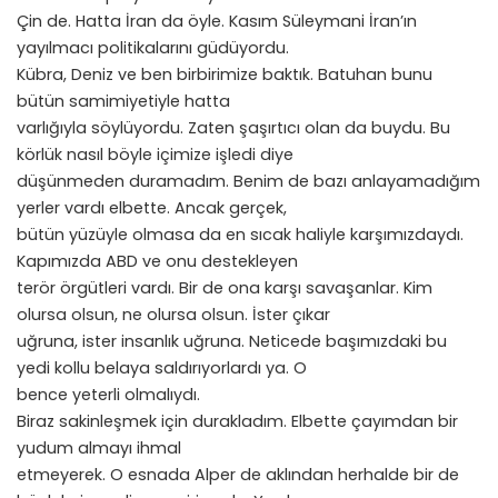
Çin de. Hatta İran da öyle. Kasım Süleymani İran’ın
yayılmacı politikalarını güdüyordu.
Kübra, Deniz ve ben birbirimize baktık. Batuhan bunu
bütün samimiyetiyle hatta
varlığıyla söylüyordu. Zaten şaşırtıcı olan da buydu. Bu
körlük nasıl böyle içimize işledi diye
düşünmeden duramadım. Benim de bazı anlayamadığım
yerler vardı elbette. Ancak gerçek,
bütün yüzüyle olmasa da en sıcak haliyle karşımızdaydı.
Kapımızda ABD ve onu destekleyen
terör örgütleri vardı. Bir de ona karşı savaşanlar. Kim
olursa olsun, ne olursa olsun. İster çıkar
uğruna, ister insanlık uğruna. Neticede başımızdaki bu
yedi kollu belaya saldırıyorlardı ya. O
bence yeterli olmalıydı.
Biraz sakinleşmek için durakladım. Elbette çayımdan bir
yudum almayı ihmal
etmeyerek. O esnada Alper de aklından herhalde bir de