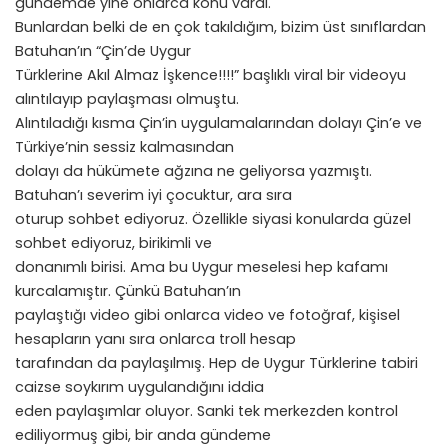
gündemde yine onlarca konu vardı.
Bunlardan belki de en çok takıldığım, bizim üst sınıflardan
Batuhan’ın “Çin’de Uygur
Türklerine Akıl Almaz İşkence!!!!” başlıklı viral bir videoyu
alıntılayıp paylaşması olmuştu.
Alıntıladığı kısma Çin’in uygulamalarından dolayı Çin’e ve
Türkiye’nin sessiz kalmasından
dolayı da hükümete ağzına ne geliyorsa yazmıştı.
Batuhan’ı severim iyi çocuktur, ara sıra
oturup sohbet ediyoruz. Özellikle siyasi konularda güzel
sohbet ediyoruz, birikimli ve
donanımlı birisi. Ama bu Uygur meselesi hep kafamı
kurcalamıştır. Çünkü Batuhan’ın
paylaştığı video gibi onlarca video ve fotoğraf, kişisel
hesapların yanı sıra onlarca troll hesap
tarafından da paylaşılmış. Hep de Uygur Türklerine tabiri
caizse soykırım uygulandığını iddia
eden paylaşımlar oluyor. Sanki tek merkezden kontrol
ediliyormuş gibi, bir anda gündeme