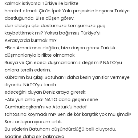
kalmak istiyorsa Türkiye ile birlikte
hareket etmeli. Çin’in İpek Yolu projesinin başarısı Türkiye
dostluğunda. Bize düşen görev,
dün olduğu gibi dostumuza komşumuza güç
kaybettirmek mi? Yoksa bağımsız Türkiye’yi
Avrasya’da kurmak mı?
-Ben Amerikancı değilim, bize düşen görev Türklük
düşmanlarıyla birlikte olmamak.
Rusya ve Çin ebedi düşmanlarımız değil mi? NATO’yu
onlara tercih ederim.
Kübra’nın bu çıkışı Batuhan’ı daha kesin yanıtlar vermeye
itiyordu. NATO’yu tercih
edeceğini duyan Deniz araya girerek:
-Abi yuh ama ya! NATO daha geçen sene
Cumhurbaşkanı’nı ve Atatürk’ü hedef
tahtasına koymadı mı? Sen de kör karşıtlık yok mu şimdi?
Seni anlayamıyorum artık.
Bu sözlerin Batuhan’ı düşündürdüğü belli oluyordu,
saatine daha sık bakmaya