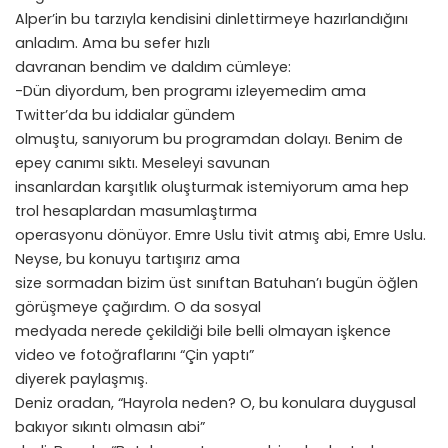
Alper’in bu tarzıyla kendisini dinlettirmeye hazırlandığını
anladım. Ama bu sefer hızlı
davranan bendim ve daldım cümleye:
-Dün diyordum, ben programı izleyemedim ama
Twitter’da bu iddialar gündem
olmuştu, sanıyorum bu programdan dolayı. Benim de
epey canımı sıktı. Meseleyi savunan
insanlardan karşıtlık oluşturmak istemiyorum ama hep
trol hesaplardan masumlaştırma
operasyonu dönüyor. Emre Uslu tivit atmış abi, Emre Uslu.
Neyse, bu konuyu tartışırız ama
size sormadan bizim üst sınıftan Batuhan’ı bugün öğlen
görüşmeye çağırdım. O da sosyal
medyada nerede çekildiği bile belli olmayan işkence
video ve fotoğraflarını “Çin yaptı”
diyerek paylaşmış.
Deniz oradan, “Hayrola neden? O, bu konulara duygusal
bakıyor sıkıntı olmasın abi”