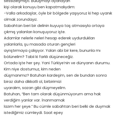
sessizleşmişti. Buluşmayı ayarlayan
kişi olarak konuyu ben kapatmalıydım:
-Valla arkadaşlar, öyle bir bölgede yaşıyoruz ki hep uyanık
olmak zorundayız.
Sabahtan beri bir delinin kuyuya taş atmasıyla ortaya
çıkmış yalanları konuşuyoruz işte.
Adamlar nelerle neleri hesap ederek uydurdukları
yalanlarla, şu masada oturan gençleri
ayrıştırmaya çalışıyor. Yalan abi bir kere, bununla mı
bölünelim? Tabii ki farklı düşüneceğiz.
Ortada işte her şey. Yani Türkiye’nin ve dünyanın durumu.
Kim niye dostumuz, kim neden
düşmanımız? Batuhan kardeşim, sen de bundan sonra
biraz daha dikkatli ol, birbirimizi
uyaralım, sazan gibi düşmeyelim.
Batuhan, “Ben tam olarak düşünmüyorum ama hak
verdiğim yanlar var. İnanmamak
lazım her şeye.” Bu cümle sabahtan beri belki de duymak
istediğimiz cümleydi. Saat epey