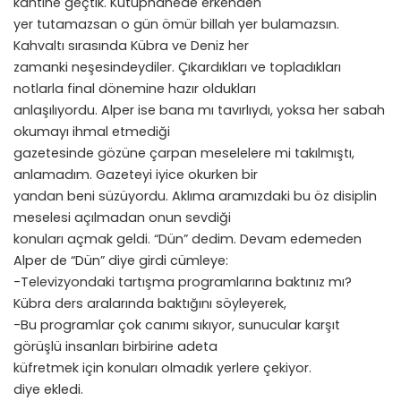
kantine geçtik. Kütüphanede erkenden
yer tutamazsan o gün ömür billah yer bulamazsın.
Kahvaltı sırasında Kübra ve Deniz her
zamanki neşesindeydiler. Çıkardıkları ve topladıkları
notlarla final dönemine hazır oldukları
anlaşılıyordu. Alper ise bana mı tavırlıydı, yoksa her sabah
okumayı ihmal etmediği
gazetesinde gözüne çarpan meselelere mi takılmıştı,
anlamadım. Gazeteyi iyice okurken bir
yandan beni süzüyordu. Aklıma aramızdaki bu öz disiplin
meselesi açılmadan onun sevdiği
konuları açmak geldi. “Dün” dedim. Devam edemeden
Alper de “Dün” diye girdi cümleye:
-Televizyondaki tartışma programlarına baktınız mı?
Kübra ders aralarında baktığını söyleyerek,
-Bu programlar çok canımı sıkıyor, sunucular karşıt
görüşlü insanları birbirine adeta
küfretmek için konuları olmadık yerlere çekiyor.
diye ekledi.