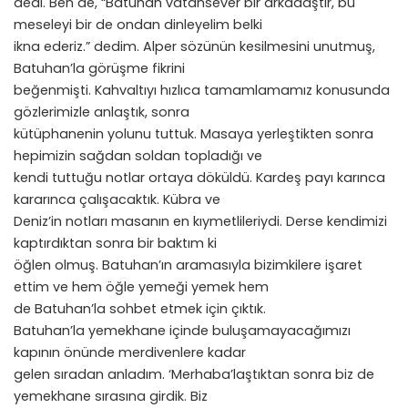
dedi. Ben de, “Batuhan vatansever bir arkadaştır, bu
meseleyi bir de ondan dinleyelim belki
ikna ederiz.” dedim. Alper sözünün kesilmesini unutmuş,
Batuhan’la görüşme fikrini
beğenmişti. Kahvaltıyı hızlıca tamamlamamız konusunda
gözlerimizle anlaştık, sonra
kütüphanenin yolunu tuttuk. Masaya yerleştikten sonra
hepimizin sağdan soldan topladığı ve
kendi tuttuğu notlar ortaya döküldü. Kardeş payı karınca
kararınca çalışacaktık. Kübra ve
Deniz’in notları masanın en kıymetlileriydi. Derse kendimizi
kaptırdıktan sonra bir baktım ki
öğlen olmuş. Batuhan’ın aramasıyla bizimkilere işaret
ettim ve hem öğle yemeği yemek hem
de Batuhan’la sohbet etmek için çıktık.
Batuhan’la yemekhane içinde buluşamayacağımızı
kapının önünde merdivenlere kadar
gelen sıradan anladım. ‘Merhaba’laştıktan sonra biz de
yemekhane sırasına girdik. Biz