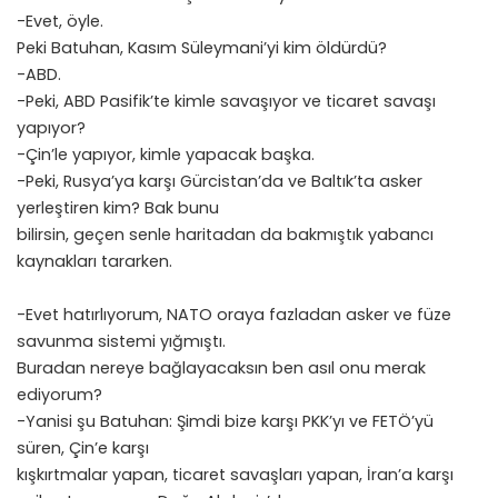
-Evet, öyle.
Peki Batuhan, Kasım Süleymani’yi kim öldürdü?
-ABD.
-Peki, ABD Pasifik’te kimle savaşıyor ve ticaret savaşı
yapıyor?
-Çin’le yapıyor, kimle yapacak başka.
-Peki, Rusya’ya karşı Gürcistan’da ve Baltık’ta asker
yerleştiren kim? Bak bunu
bilirsin, geçen senle haritadan da bakmıştık yabancı
kaynakları tararken.
-Evet hatırlıyorum, NATO oraya fazladan asker ve füze
savunma sistemi yığmıştı.
Buradan nereye bağlayacaksın ben asıl onu merak
ediyorum?
-Yanisi şu Batuhan: Şimdi bize karşı PKK’yı ve FETÖ’yü
süren, Çin’e karşı
kışkırtmalar yapan, ticaret savaşları yapan, İran’a karşı