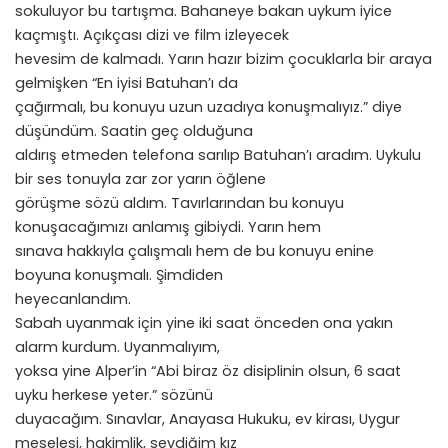
sokuluyor bu tartışma. Bahaneye bakan uykum iyice
kaçmıştı. Açıkçası dizi ve film izleyecek
hevesim de kalmadı. Yarın hazır bizim çocuklarla bir araya
gelmişken “En iyisi Batuhan’ı da
çağırmalı, bu konuyu uzun uzadıya konuşmalıyız.” diye
düşündüm. Saatin geç olduğuna
aldırış etmeden telefona sarılıp Batuhan’ı aradım. Uykulu
bir ses tonuyla zar zor yarın öğlene
görüşme sözü aldım. Tavırlarından bu konuyu
konuşacağımızı anlamış gibiydi. Yarın hem
sınava hakkıyla çalışmalı hem de bu konuyu enine
boyuna konuşmalı. Şimdiden
heyecanlandım.
Sabah uyanmak için yine iki saat önceden ona yakın
alarm kurdum. Uyanmalıyım,
yoksa yine Alper’in “Abi biraz öz disiplinin olsun, 6 saat
uyku herkese yeter.” sözünü
duyacağım. Sınavlar, Anayasa Hukuku, ev kirası, Uygur
meselesi, hakimlik, sevdiğim kız