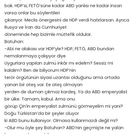
bak. HDP’si, FETÖ’süne kadar ABD yanlısı ne kadar insan
varsa onlar bu söylentileri
çıkarıyor. Meclis önergesini de HDP verdi hatırlarsan. Ayrıca
Rusya ve İran da Cumhuriyet
döneminde hep bizimle müttefik oldular.
Batuhan:
-Abi ne alakası var HDP’yle? HDP, FETÖ, ABD bundan
nemalanmaya çalışıyor diye
Uygurlara yapılan zulmü inkâr mı edelim? Sessiz mi
kalalım? Ben de biliyorum HDP’nin
terör örgütünün siyasi uzantısı olduğunu ama ortada
yanan bir ateş var. Ee ateş olmayan
yerden de duman çıkmaz kardeş. Ya da ABD emperyalist
bir ülke. Tamam, kabul. Ama onu
görüp Çin’in emperyalist zulmünü görmeyelim mi yani?
Doğu Türkistan’da bir şeyler oluyor
ki ABD bunu kullanıyor. Olmasa kullanmazdı değil mi?
-Olur mu öyle şey Batuhan? ABD’nin geçmişte ne yalan