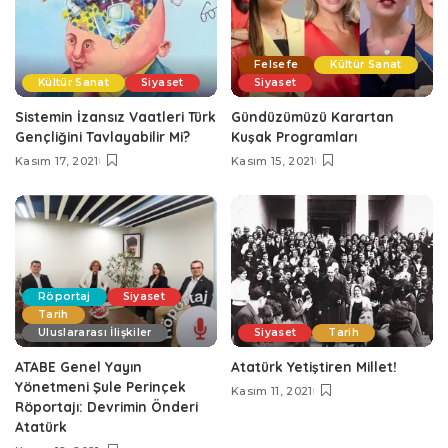
Felsefe
Kültür Sanat
Kültür Sanat
Siyaset
Siyaset
Sistemin İzansız Vaatleri Türk
Gündüzümüzü Karartan
Gençliğini Tavlayabilir Mi?
Kuşak Programları
Kasım 17, 2021
Kasım 15, 2021
Röportaj
Siyaset
Tarih
Uluslararası İlişkiler
Siyaset
Tarih
ATABE Genel Yayın
Atatürk Yetiştiren Millet!
Yönetmeni Şule Perinçek
Kasım 11, 2021
Röportajı: Devrimin Önderi
Atatürk