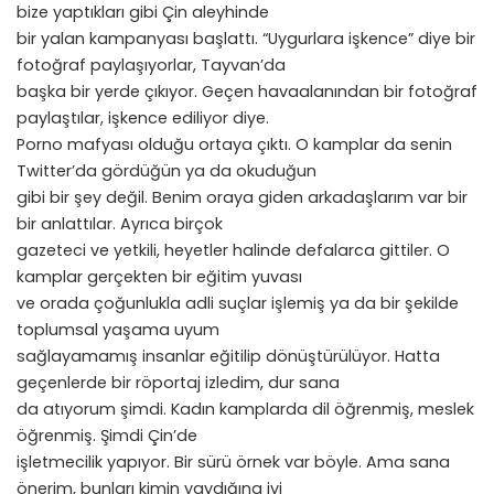
bize yaptıkları gibi Çin aleyhinde
bir yalan kampanyası başlattı. “Uygurlara işkence” diye bir
fotoğraf paylaşıyorlar, Tayvan’da
başka bir yerde çıkıyor. Geçen havaalanından bir fotoğraf
paylaştılar, işkence ediliyor diye.
Porno mafyası olduğu ortaya çıktı. O kamplar da senin
Twitter’da gördüğün ya da okuduğun
gibi bir şey değil. Benim oraya giden arkadaşlarım var bir
bir anlattılar. Ayrıca birçok
gazeteci ve yetkili, heyetler halinde defalarca gittiler. O
kamplar gerçekten bir eğitim yuvası
ve orada çoğunlukla adli suçlar işlemiş ya da bir şekilde
toplumsal yaşama uyum
sağlayamamış insanlar eğitilip dönüştürülüyor. Hatta
geçenlerde bir röportaj izledim, dur sana
da atıyorum şimdi. Kadın kamplarda dil öğrenmiş, meslek
öğrenmiş. Şimdi Çin’de
işletmecilik yapıyor. Bir sürü örnek var böyle. Ama sana
önerim, bunları kimin yaydığına iyi