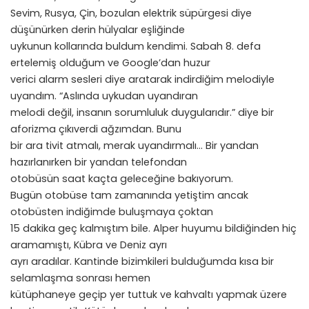
Sevim, Rusya, Çin, bozulan elektrik süpürgesi diye
düşünürken derin hülyalar eşliğinde
uykunun kollarında buldum kendimi. Sabah 8. defa
ertelemiş olduğum ve Google’dan huzur
verici alarm sesleri diye aratarak indirdiğim melodiyle
uyandım. “Aslında uykudan uyandıran
melodi değil, insanın sorumluluk duygularıdır.” diye bir
aforizma çıkıverdi ağzımdan. Bunu
bir ara tivit atmalı, merak uyandırmalı… Bir yandan
hazırlanırken bir yandan telefondan
otobüsün saat kaçta geleceğine bakıyorum.
Bugün otobüse tam zamanında yetiştim ancak
otobüsten indiğimde buluşmaya çoktan
15 dakika geç kalmıştım bile. Alper huyumu bildiğinden hiç
aramamıştı, Kübra ve Deniz ayrı
ayrı aradılar. Kantinde bizimkileri bulduğumda kısa bir
selamlaşma sonrası hemen
kütüphaneye geçip yer tuttuk ve kahvaltı yapmak üzere