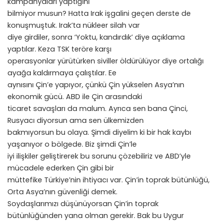
kampanyaları yaptığını
bilmiyor musun? Hatta Irak işgalini geçen derste de
konuşmuştuk. Irak’ta nükleer silah var
diye girdiler, sonra ‘Yoktu, kandırdık’ diye açıklama
yaptılar. Keza TSK teröre karşı
operasyonlar yürütürken siviller öldürülüyor diye ortalığı
ayağa kaldırmaya çalıştılar. Ee
aynısını Çin’e yapıyor, çünkü Çin yükselen Asya’nın
ekonomik gücü. ABD ile Çin arasındaki
ticaret savaşları da malum. Ayrıca sen bana Çinci,
Rusyacı diyorsun ama sen ülkemizden
bakmıyorsun bu olaya. Şimdi diyelim ki bir hak kaybı
yaşanıyor o bölgede. Biz şimdi Çin’le
iyi ilişkiler geliştirerek bu sorunu çözebiliriz ve ABD’yle
mücadele ederken Çin gibi bir
müttefike Türkiye’nin ihtiyacı var. Çin’in toprak bütünlüğü,
Orta Asya’nın güvenliği demek.
Soydaşlarımızı düşünüyorsan Çin’in toprak
bütünlüğünden yana olman gerekir. Bak bu Uygur