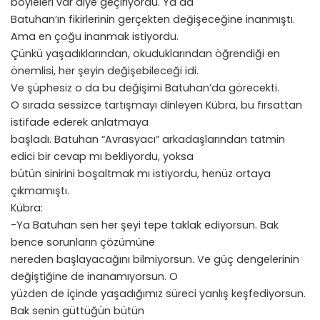
böyleleri var diye geçiriyordu. Ya da
Batuhan’ın fikirlerinin gerçekten değişeceğine inanmıştı.
Ama en çoğu inanmak istiyordu.
Çünkü yaşadıklarından, okuduklarından öğrendiği en
önemlisi, her şeyin değişebileceği idi.
Ve şüphesiz o da bu değişimi Batuhan’da görecekti.
O sırada sessizce tartışmayı dinleyen Kübra, bu fırsattan
istifade ederek anlatmaya
başladı. Batuhan “Avrasyacı” arkadaşlarından tatmin
edici bir cevap mı bekliyordu, yoksa
bütün sinirini boşaltmak mı istiyordu, henüz ortaya
çıkmamıştı.
Kübra:
-Ya Batuhan sen her şeyi tepe taklak ediyorsun. Bak
bence sorunların çözümüne
nereden başlayacağını bilmiyorsun. Ve güç dengelerinin
değiştiğine de inanamıyorsun. O
yüzden de içinde yaşadığımız süreci yanlış keşfediyorsun.
Bak senin güttüğün bütün