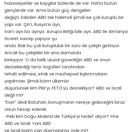
hassasiyetler ve kaygılar bizlerde de var. Hatta bütün
gençlerde var. Ama bütün güç dengeleri
değişti. Eskiden ABD tek hakimdi şimdi ise çok kutuplu bir
yapı var. Çin’i, Rusya’sı ayrı,
İran’ı ayrı biz ayrıyız. Avrupa Birliği bile ayrı. ABD ile Almanya
ticaret savaşı yapıyor şu
anda. Bak bu çok kutupluluk bir sürü de çelişki getiriyor.
Ancak bu çelişkiler bir ana damarda
birleşiyor. O da belli, ulusal güvenliğin ABD ve onun
desteklediği terör örgütleri tarafından
tehdit edilmesi, etnik ve mezhepsel kışkırtmaların
yapılması. Şimdi bizim ülkemizi
düşünürsek kim PKK’yı, FETÖ’yü destekliyor? ABD ve İsrail
değil mi?
“Evet” dedi Batuhan, konuşmanın nereye gideceğini biraz
olsun hesap ederek.
-Peki kim Doğu Akdeniz’de Türkiye’yi hedef alıyor? Yine
ABD ve İsrail. Yani ABD
ve İsrail bizim can düşmanımız öyle mi?