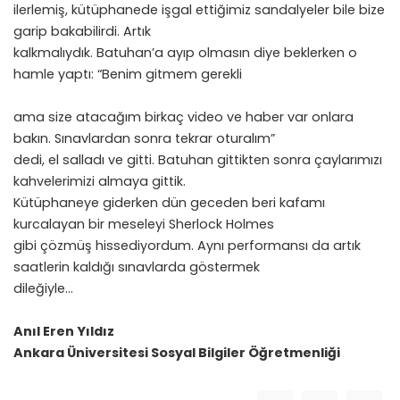
ilerlemiş, kütüphanede işgal ettiğimiz sandalyeler bile bize
garip bakabilirdi. Artık
kalkmalıydık. Batuhan’a ayıp olmasın diye beklerken o
hamle yaptı: “Benim gitmem gerekli
ama size atacağım birkaç video ve haber var onlara
bakın. Sınavlardan sonra tekrar oturalım”
dedi, el salladı ve gitti. Batuhan gittikten sonra çaylarımızı
kahvelerimizi almaya gittik.
Kütüphaneye giderken dün geceden beri kafamı
kurcalayan bir meseleyi Sherlock Holmes
gibi çözmüş hissediyordum. Aynı performansı da artık
saatlerin kaldığı sınavlarda göstermek
dileğiyle…
Anıl Eren Yıldız
Ankara Üniversitesi Sosyal Bilgiler Öğretmenliği