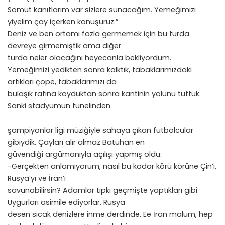
Somut kanıtlarım var sizlere sunacağım. Yemeğimizi
yiyelim çay içerken konuşuruz.”
Deniz ve ben ortamı fazla germemek için bu turda
devreye girmemiştik ama diğer
turda neler olacağını heyecanla bekliyordum.
Yemeğimizi yedikten sonra kalktık, tabaklarımızdaki
artıkları çöpe, tabaklarımızı da
bulaşık rafına koyduktan sonra kantinin yolunu tuttuk.
Sanki stadyumun tünelinden
şampiyonlar ligi müziğiyle sahaya çıkan futbolcular
gibiydik. Çayları alır almaz Batuhan en
güvendiği argümanıyla açılışı yapmış oldu:
-Gerçekten anlamıyorum, nasıl bu kadar körü körüne Çin’i,
Rusya’yı ve İran’ı
savunabilirsin? Adamlar tıpkı geçmişte yaptıkları gibi
Uygurları asimile ediyorlar. Rusya
desen sıcak denizlere inme derdinde. Ee İran malum, hep