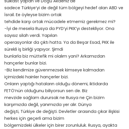
suikast yapan ve Doğu Akdeniz’de
sadece Türkiye’yi de değil tüm bölgeyi hedef alan ABD ve
İsrail. Ee öyleyse bizim ortak
tehdide karşı ortak mücadele etmemiz gerekmez mi?
-İyi de mesela Rusya da PYD’yi PKK’yı destekliyor. Ona
sayısız silah verdi. Yapılan
operasyonlar da çıktı hatta. Ya da Beşar Esad, PKK ile
sürekli iş birliği yapıyor. Şimdi
bunlarla biz müttefik mi olalım yani? Arkamızdan
hançerler bunlar bizi.
-Biz kendimize güvenmezsek kimseye kalmadan
içimizdeki hainler hançerler bizi.
Onların yaptığı hataların olduğu dönemi, iktidarda
FETÖ’nün olduğunu biliyorsun sen de. Biz
mevzide sağlam durursak ne Rusya ne Çin bizim
karşımızda değil, yanımızda yer alır. Dünya
değişti, Türkiye de değişti. Devletler arasında çıkar ilişkisi
herkes için geçerli ama bizim
bölgemizdeki ülkeler için birer zorunluluk. Rusya, ayakta