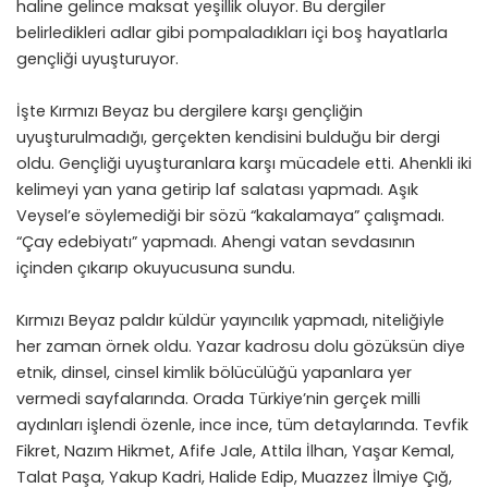
haline gelince maksat yeşillik oluyor. Bu dergiler
belirledikleri adlar gibi pompaladıkları içi boş hayatlarla
gençliği uyuşturuyor.
İşte Kırmızı Beyaz bu dergilere karşı gençliğin
uyuşturulmadığı, gerçekten kendisini bulduğu bir dergi
oldu. Gençliği uyuşturanlara karşı mücadele etti. Ahenkli iki
kelimeyi yan yana getirip laf salatası yapmadı. Aşık
Veysel’e söylemediği bir sözü “kakalamaya” çalışmadı.
“Çay edebiyatı” yapmadı. Ahengi vatan sevdasının
içinden çıkarıp okuyucusuna sundu.
Kırmızı Beyaz paldır küldür yayıncılık yapmadı, niteliğiyle
her zaman örnek oldu. Yazar kadrosu dolu gözüksün diye
etnik, dinsel, cinsel kimlik bölücülüğü yapanlara yer
vermedi sayfalarında. Orada Türkiye’nin gerçek milli
aydınları işlendi özenle, ince ince, tüm detaylarında. Tevfik
Fikret, Nazım Hikmet, Afife Jale, Attila İlhan, Yaşar Kemal,
Talat Paşa, Yakup Kadri, Halide Edip, Muazzez İlmiye Çığ,