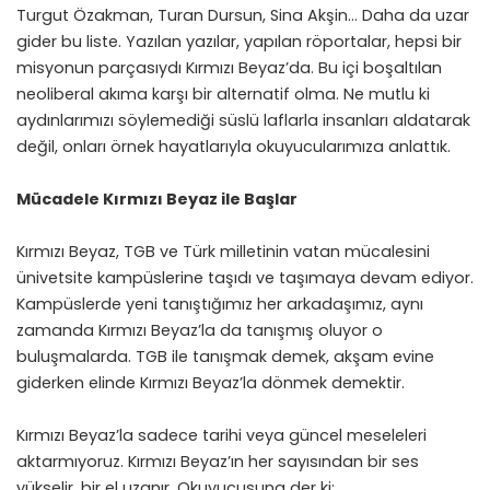
Turgut Özakman, Turan Dursun, Sina Akşin… Daha da uzar
gider bu liste. Yazılan yazılar, yapılan röportalar, hepsi bir
misyonun parçasıydı Kırmızı Beyaz’da. Bu içi boşaltılan
neoliberal akıma karşı bir alternatif olma. Ne mutlu ki
aydınlarımızı söylemediği süslü laflarla insanları aldatarak
değil, onları örnek hayatlarıyla okuyucularımıza anlattık.
Mücadele Kırmızı Beyaz ile Başlar
Kırmızı Beyaz, TGB ve Türk milletinin vatan mücalesini
ünivetsite kampüslerine taşıdı ve taşımaya devam ediyor.
Kampüslerde yeni tanıştığımız her arkadaşımız, aynı
zamanda Kırmızı Beyaz’la da tanışmış oluyor o
buluşmalarda. TGB ile tanışmak demek, akşam evine
giderken elinde Kırmızı Beyaz’la dönmek demektir.
Kırmızı Beyaz’la sadece tarihi veya güncel meseleleri
aktarmıyoruz. Kırmızı Beyaz’ın her sayısından bir ses
yükselir, bir el uzanır. Okuyucusuna der ki: