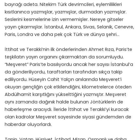
bayrağı adeta. Nitekim Türk devrimcileri, eylemlilikleri
kısıtlanınca yazmışlar, yazmışlar, durmadan yazmışlar.
Seslerini kesmelerine izin vermemişler. Nereye gitseler
yayın çıkarmışlar. İstanbul, Ankara, Sivas, Selanik, Cenevre,
Paris, Londra ve daha pek çok Türk ve dünya şehri…
İttihat ve Terakki’nin ilk önderlerinden Ahmet Rıza, Paris’te
teşkilatın yayın organını çıkarmaktan da sorumluydu.
“Meşveret” Paris’te basılıyordu ancak her sayısı İstanbul’a
da gönderiliyordu, taraftarları tarafından sıkça takip
ediliyordu. Hüseyin Cahit Yalçın anılarında Meşveret’i
okuyan gençliğin çok etkilendiğini, kilometrelerce öteden
Abdülhamit karşıtlığını yükselttiğini yazmıştır. Meşveret
aynı zamanda dağınık halde bulunan Jöntürklerin de
haberleşme aracıydı. İleride İttihat ve Terakki’yi kuracak
olan kadrolar Meşveret sayesinde siyasi gündemden de
haberdar oluyorlardı.
Tanin, Vatan, Hürriyet, İçtihad, Mizan, Osmanlı ve daha