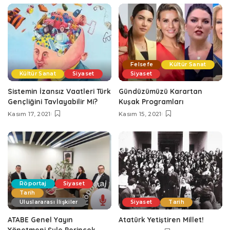
Felsefe
Kültür Sanat
Kültür Sanat
Siyaset
Siyaset
Sistemin İzansız Vaatleri Türk
Gündüzümüzü Karartan
Gençliğini Tavlayabilir Mi?
Kuşak Programları
Kasım 17, 2021
Kasım 15, 2021
Röportaj
Siyaset
Tarih
Uluslararası İlişkiler
Siyaset
Tarih
ATABE Genel Yayın
Atatürk Yetiştiren Millet!
Yönetmeni Şule Perinçek