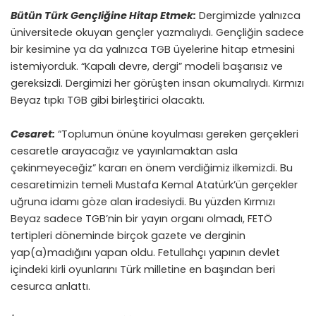
Bütün Türk Gençliğine Hitap Etmek:
Dergimizde yalnızca
üniversitede okuyan gençler yazmalıydı. Gençliğin sadece
bir kesimine ya da yalnızca TGB üyelerine hitap etmesini
istemiyorduk. “Kapalı devre, dergi” modeli başarısız ve
gereksizdi. Dergimizi her görüşten insan okumalıydı. Kırmızı
Beyaz tıpkı TGB gibi birleştirici olacaktı.
Cesaret:
“Toplumun önüne koyulması gereken gerçekleri
cesaretle arayacağız ve yayınlamaktan asla
çekinmeyeceğiz” kararı en önem verdiğimiz ilkemizdi. Bu
cesaretimizin temeli Mustafa Kemal Atatürk’ün gerçekler
uğruna idamı göze alan iradesiydi. Bu yüzden Kırmızı
Beyaz sadece TGB’nin bir yayın organı olmadı, FETÖ
tertipleri döneminde birçok gazete ve derginin
yap(a)madığını yapan oldu. Fetullahçı yapının devlet
içindeki kirli oyunlarını Türk milletine en başından beri
cesurca anlattı.