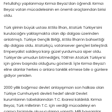
Fetullahçı yapılanmayı Kırmızı Beyaz’dan öğrendi. Kırmızı
Beyaz vatan mücadelesinin en önemli araçlarından birisi
oldu.
Türk şiirinin büyük ustası Attila İlhan, Atatürk Türkiye’sini
kurulacağını yaklaşmakta olan dip dalgası üzerinden
anlatmıştı. Türkiye Gençlik Birliği, Attila İlhan’ın bahsettiği
dip dalgası oldu. Atatürkçü, vatansever gençleri birleştirdi.
Emperyalist saldırıya karşı güzel yurdumuza siper oldu.
Türkiye’de umudun bitmediğini, TGB’nin Atatürk Türkiye’si
için görev başında olduğunu gösterdi. İşte Kırmızı Beyaz’ı
eline alanlar herkes o anlara tanıklık etmese bile o günlere
gidiyor yeniden.
2000 yıllık bağımsız devlet anlayışımızın son halkası olan
Türkiye Cumhuriyeti devleti hedef alındı! Devlet
kurumlarının tabelalarından T.C. ibaresi kaldırıldı. Kırmızı
Beyaz, Türk milletinin T.C. için verdiği mücadeleyi en
çarpıcı biçimiyle okuyucularına yansıttı. Milli bayramlar