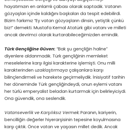
hayatımızın en anlamlı çabası olarak saptadık. Vatanın
gözyaşları içinde kaldığını başkaları da tespit edebilirdi.
Bizim farkımız “Ey vatan gözyaşların dinsin, yetiştik çünkü
biz!” demekti. Mustafa Kemal Atatürk gibi vatanı ve milleti
ancak devrimci olarak kurtarabileceğimizden emindik.
Türk Gençliğine Güven:
“Bak şu gençliğin haline”
diyenlere aldanmadık. Türk gençliğinin memleket
meselelerine karşı ilgisi karakterine işlemişti. Onu milli
karakterinden
uzaklaştırmaya
çalışanlara karşı
bilinçlendirmeli ve harekete geçirmeliydik. İnisiyatif tarihin
her döneminde Türk gençliğindeydi, onun eylemi vatanı
her türlü emperyalist beladan kurtarmak için belirleyiciydi.
Ona güvendik, ona seslendik.
Vatanseverlik ve Karşılıksız Vermek:
Paranın, kariyerin,
bencilliğin değerler hiyerarşisinin tepesine koyulmasına
karşı çıktık. Önce vatan ve yaşasın millet dedik. Ancak