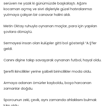
serüven ne yazık ki günümüzde başkalaştı. Ağzını
kocaman açmış ve sivri dişleriyle güzel hatıralarımızı
yutmaya çalışan bir canavar halini aldı.
Metin Oktay ruhuyla oynanan maçlar, para için yapılan
şovlara dönüştü.
Sermayesi insan olan kulüpler gitti bol gösterişli “A.Ş”ler
geldi.
Canını dişine takıp savaşarak oynanan futbol, hayal oldu.
Şerefli ikincilikler yerine şaibeli birincilikler moda oldu.
Armaya adanan ömürler kayboldu, boşa harcanan
zamanlar doğdu.
Sporcunun zeki, çevik, aynı zamanda ahlaklısını bulmak
lüks oldu.