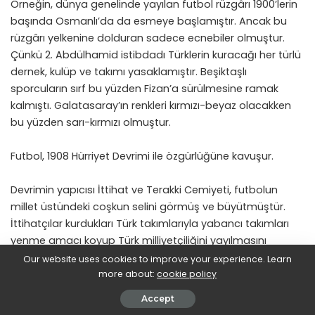
Örneğin, dünya genelinde yayılan futbol rüzgârı 1900’lerin
başında Osmanlı’da da esmeye başlamıştır. Ancak bu
rüzgârı yelkenine dolduran sadece ecnebiler olmuştur.
Çünkü 2. Abdülhamid istibdadı Türklerin kuracağı her türlü
dernek, kulüp ve takımı yasaklamıştır. Beşiktaşlı
sporcuların sırf bu yüzden Fizan’a sürülmesine ramak
kalmıştı. Galatasaray’ın renkleri kırmızı-beyaz olacakken
bu yüzden sarı-kırmızı olmuştur.
Futbol, 1908 Hürriyet Devrimi ile özgürlüğüne kavuşur.
Devrimin yapıcısı İttihat ve Terakki Cemiyeti, futbolun
millet üstündeki coşkun selini görmüş ve büyütmüştür.
İttihatçılar kurdukları Türk takımlarıyla yabancı takımları
yenme amacı koyup Türk milliyetçiliğini yayılmasını
sağlamışlardır.
Our website uses cookies to improve your experience. Learn
more about:
cookie policy
Cemiyet, Altınordu İdman Yurdu’nu işte bu amaçla kurar.
Accept
İttihat ve Terakki’nin resmi spor takımıdır. Adını da Türk