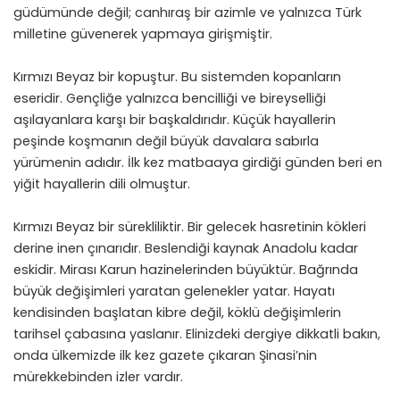
güdümünde değil; canhıraş bir azimle ve yalnızca Türk
milletine güvenerek yapmaya girişmiştir.
Kırmızı Beyaz bir kopuştur. Bu sistemden kopanların
eseridir. Gençliğe yalnızca bencilliği ve bireyselliği
aşılayanlara karşı bir başkaldırıdır. Küçük hayallerin
peşinde koşmanın değil büyük davalara sabırla
yürümenin adıdır. İlk kez matbaaya girdiği günden beri en
yiğit hayallerin dili olmuştur.
Kırmızı Beyaz bir sürekliliktir. Bir gelecek hasretinin kökleri
derine inen çınarıdır. Beslendiği kaynak Anadolu kadar
eskidir. Mirası Karun hazinelerinden büyüktür. Bağrında
büyük değişimleri yaratan gelenekler yatar. Hayatı
kendisinden başlatan kibre değil, köklü değişimlerin
tarihsel çabasına yaslanır. Elinizdeki dergiye dikkatli bakın,
onda ülkemizde ilk kez gazete çıkaran Şinasi’nin
mürekkebinden izler vardır.