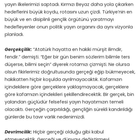
yayın ilkelerimizi saptadı. Kırmızı Beyaz daha yola çıkarken
hedeflerini büyük koydu, rotasını uzun çizdi. Türkiye’nin en
büyük ve en disiplinli gençlik örgütünü yaratmayı
hedefleyenler onun politik yayın organını da aynı vizyonla
planladı.
Gerçekçilik:
“Atatürk hayatta en hakiki mürşit ilimdir,
fendir.” demişti. “Eğer bir gün benim sözlerim bilimle ters
düşerse, bilimi seçin” diyerek rotamızı çizmişti. Ne olursa
olsun fikirlerimiz doğrultusunda gerçeği eğip bükmeyecek,
hakikatten hiçbir koşulda ayrılmayacaktık. Kafamızın
içindekilere göre gerçeklere yaklaşmayacak, gerçeklere
göre kafamızın içindekileri şekillendirecektik. Bir gerçek, bin
yalandan güçlüdür felsefesi yayın hayatımızın temeli
olacaktı. Gerçeğin çarpıtıldığı, gençliğin sürekli kandırıldığı
günlerde bu tavır varlık nedenimizdi.
Devrimcilik:
Hiçbir gerçeği olduğu gibi kabul
etmeyecektik. Gerçeği ve dünyayı değiştirmeyi